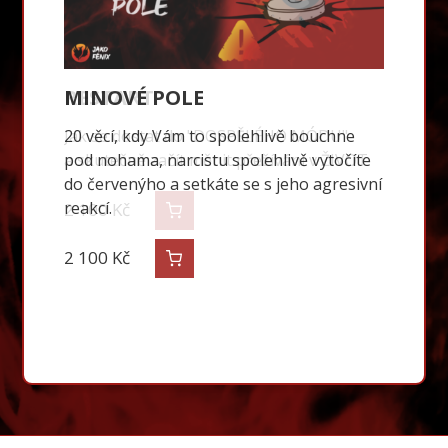
MANIPULUJE DĚTI PROTI MNĚ
MINOVÉ POLE
RESTART
Co se s tím dá udělat?
20 věcí, kdy Vám to spolehlivě bouchne
Jak se dostat do "DOSPĚLÉHO MÓDU"
pod nohama, narcistu spolehlivě vytočíte
a skutečně začít měnit přežívání v ŽIVOT
do červenýho a setkáte se s jeho agresivní
2 800
Kč
reakcí.
2 100
Kč
2 100
Kč