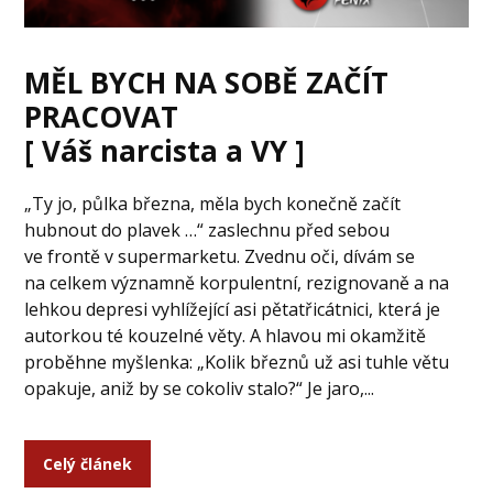
MĚL BYCH NA SOBĚ ZAČÍT
PRACOVAT
[ Váš narcista a VY ]
„Ty jo, půlka března, měla bych konečně začít
hubnout do plavek …“ zaslechnu před sebou
ve frontě v supermarketu. Zvednu oči, dívám se
na celkem významně korpulentní, rezignovaně a na
lehkou depresi vyhlížející asi pětatřicátnici, která je
autorkou té kouzelné věty. A hlavou mi okamžitě
proběhne myšlenka: „Kolik březnů už asi tuhle větu
opakuje, aniž by se cokoliv stalo?“ Je jaro,...
Celý článek