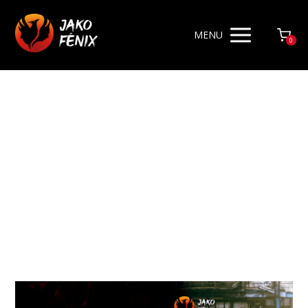
MENU
0
sebevědomí
Články pro štítek sebevědomí