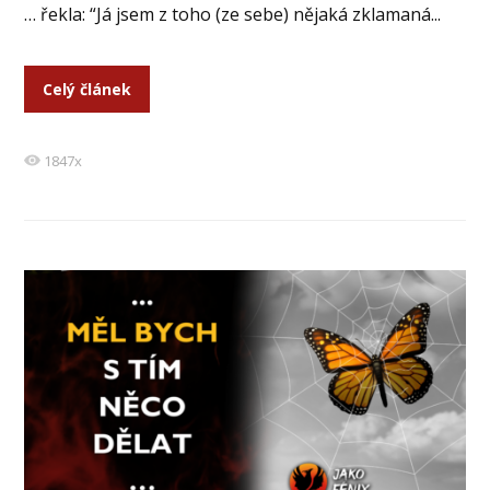
… řekla: “Já jsem z toho (ze sebe) nějaká zklamaná...
Celý článek
1847x