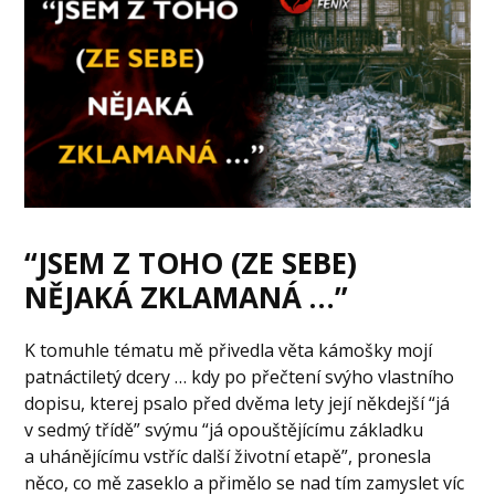
“JSEM Z TOHO (ZE SEBE)
NĚJAKÁ ZKLAMANÁ …”
K tomuhle tématu mě přivedla věta kámošky mojí
patnáctiletý dcery … kdy po přečtení svýho vlastního
dopisu, kterej psalo před dvěma lety její někdejší “já
v sedmý třídě” svýmu “já opouštějícímu základku
a uhánějícímu vstříc další životní etapě”, pronesla
něco, co mě zaseklo a přimělo se nad tím zamyslet víc